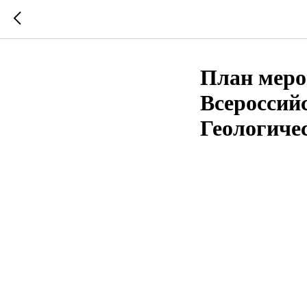
План меро
Всероссийс
Геологиче